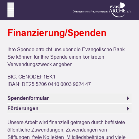
Skip
to
Menu
content
Finanzierung/Spenden
Ihre Spende erreicht uns über die Evangelische Bank.
Sie können für Ihre Spende einen konkreten
Verwendungszweck angeben.
BIC: GENODEF1EK1
IBAN: DE25 5206 0410 0003 9024 47
Spendenformular
Förderungen
Evas Arche wird gefördert bzw. finanziert von der
Unsere Arbeit wird finanziell getragen durch befristete
Senatsverwaltung für Arbeit, Soziales, Gleichstellung,
öffentliche Zuwendungen, Zuwendungen von
Integration, Vielfalt und Antidiskriminierung; der
Stiftungen, freie Kollekten, Mitgliedsbeiträge und viele