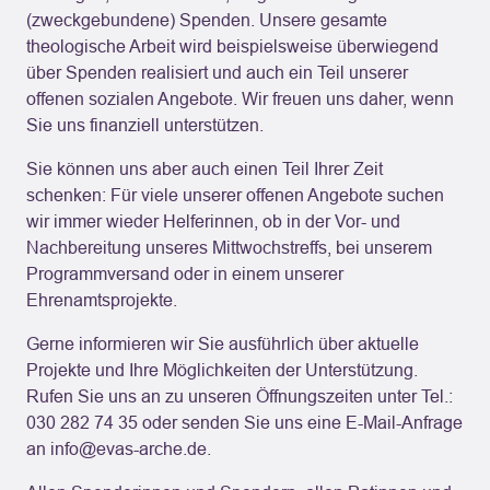
Senatsverwaltung für Wissenschaft, Gesundheit und
(zweckgebundene) Spenden. Unsere gesamte
Pflege; Landesamt für Gesundheit und Soziales
theologische Arbeit wird beispielsweise überwiegend
(LAGeSo); Koepjohann’ sche Stiftung;
über Spenden realisiert und auch ein Teil unserer
Servicegesellschaft zgs consult GmbH;
offenen sozialen Angebote. Wir freuen uns daher, wenn
Landesverbände der Pflegekassen; Aktion Mensch;
Sie uns finanziell unterstützen.
Landeskollekte der Evangelischen Landeskirche Berlin-
Sie können uns aber auch einen Teil Ihrer Zeit
Brandenburg-schlesische Oberlausitz (EKBO);
schenken: Für viele unserer offenen Angebote suchen
Erzbistum Berlin und die Kurt & Maria Dohle Stiftung.
wir immer wieder Helferinnen, ob in der Vor- und
Außerdem finanzieren wir uns durch Spenden und
Nachbereitung unseres Mittwochstreffs, bei unserem
Vereinsbeiträge. (Stand November 2025)
Programmversand oder in einem unserer
Ehrenamtsprojekte.
Gerne informieren wir Sie ausführlich über aktuelle
Projekte und Ihre Möglichkeiten der Unterstützung.
Rufen Sie uns an zu unseren Öffnungszeiten unter Tel.:
030 282 74 35
oder senden Sie uns eine E-Mail-Anfrage
an
info@evas-arche.de
.